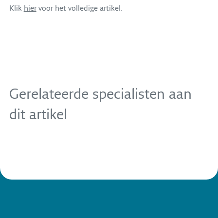
Klik
hier
voor het volledige artikel.
Quinten Kroes
Advocaat / Partner
+31 20 305 32 26
Gerelateerde specialisten aan
Privacy en gegevensbescherming
Telecommunicatierecht
dit artikel
Mededingingsrecht en gereguleerde markten