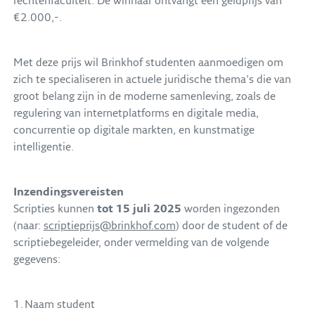
rechtenfaculteit. De winnaar ontvangt een geldprijs van
€2.000,-.
Met deze prijs wil Brinkhof studenten aanmoedigen om
zich te specialiseren in actuele juridische thema’s die van
groot belang zijn in de moderne samenleving, zoals de
regulering van internetplatforms en digitale media,
concurrentie op digitale markten, en kunstmatige
intelligentie.
Inzendingsvereisten
Scripties kunnen
tot 15 juli 2025
worden ingezonden
(naar:
scriptieprijs@brinkhof.com
) door de student of de
scriptiebegeleider, onder vermelding van de volgende
gegevens:
Naam student