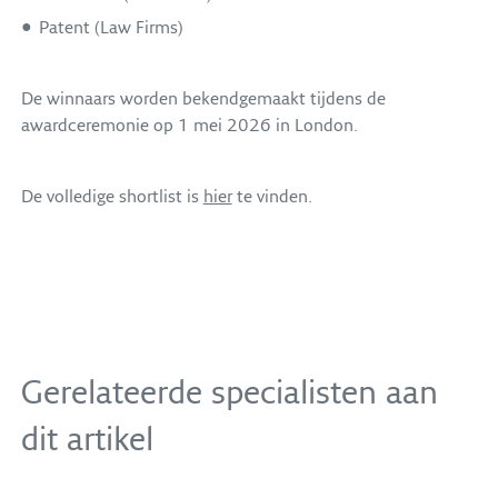
Patent (Law Firms)
De winnaars worden bekendgemaakt tijdens de
awardceremonie op 1 mei 2026 in London.
De volledige shortlist is
hier
te vinden.
Maurits van Beusekom
Advocaat
+31 20 305 31 09
Gerelateerde specialisten aan
Fleur Folmer
Advocaat / Partner
Auteursrecht
Merkenrecht
Reclamerecht
dit artikel
Daan de Lange
+31 20 305 31 23
Vormgevingsrecht
Commercial litigation en collectieve acties
Advocaat / Partner / UPC representative
+31 20 305 32 47
Merkenrecht
Vormgevingsrecht
Auteursrecht